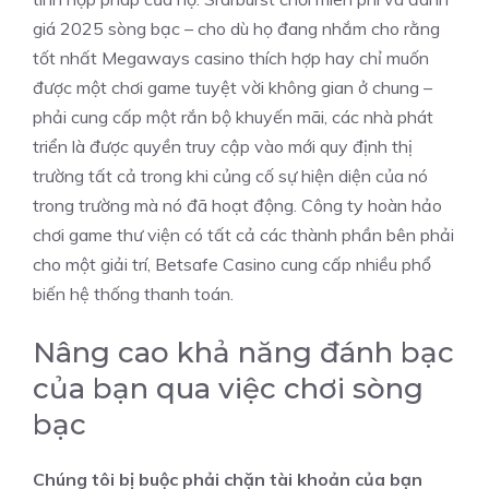
giá 2025 sòng bạc – cho dù họ đang nhắm cho rằng
tốt nhất Megaways casino thích hợp hay chỉ muốn
được một chơi game tuyệt vời không gian ở chung –
phải cung cấp một rắn bộ khuyến mãi, các nhà phát
triển là được quyền truy cập vào mới quy định thị
trường tất cả trong khi củng cố sự hiện diện của nó
trong trường mà nó đã hoạt động. Công ty hoàn hảo
chơi game thư viện có tất cả các thành phần bên phải
cho một giải trí, Betsafe Casino cung cấp nhiều phổ
biến hệ thống thanh toán.
Nâng cao khả năng đánh bạc
của bạn qua việc chơi sòng
bạc
Chúng tôi bị buộc phải chặn tài khoản của bạn