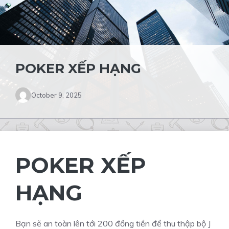
POKER XẾP HẠNG
October 9, 2025
POKER XẾP
HẠNG
Bạn sẽ an toàn lên tới 200 đồng tiền để thu thập bộ J