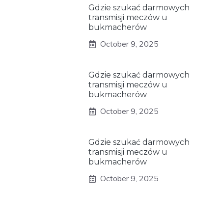
Gdzie szukać darmowych
transmisji meczów u
bukmacherów
October 9, 2025
Gdzie szukać darmowych
transmisji meczów u
bukmacherów
October 9, 2025
Gdzie szukać darmowych
transmisji meczów u
bukmacherów
October 9, 2025