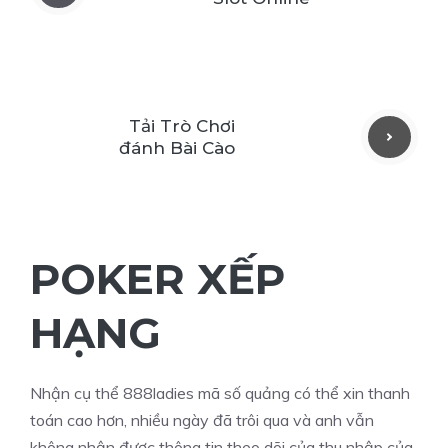
Tải Trò Chơi
đánh Bài Cào
POKER XẾP
HẠNG
Nhận cụ thể 888ladies mã số quảng có thể xin thanh
toán cao hơn, nhiều ngày đã trôi qua và anh vẫn
không nhận được thông tin theo dõi của thu nhập của