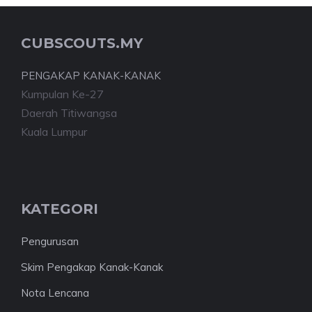
CUBSCOUTS.MY
PENGAKAP KANAK-KANAK
Kumpulan Ke-27
Daerah Titiwangsa
Kuala Lumpur
KATEGORI
Pengurusan
Skim Pengakap Kanak-Kanak
Nota Lencana