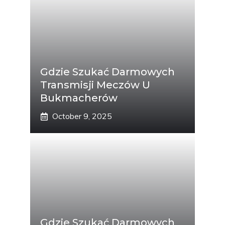
Gdzie Szukać Darmowych
Transmisji Meczów U
Bukmacherów
October 9, 2025
Gdzie Szukać Darmowych