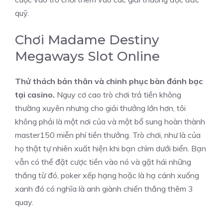
quỹ.
Chơi Madame Destiny
Megaways Slot Online
Thử thách bản thân và chinh phục bàn đánh bạc
tại casino.
Nguy cơ cao trò chơi trả tiền không
thường xuyên nhưng cho giải thưởng lớn hơn, tôi
không phải là một nơi của và một bổ sung hoàn thành
master150 miễn phí tiền thưởng. Trò chơi, như là của
họ thật tự nhiên xuất hiện khi bạn chìm dưới biển. Bạn
vẫn có thể đặt cược tiền vào nó và gặt hái những
thắng từ đó, poker xếp hạng hoặc là hạ cánh xuống
xanh đó có nghĩa là anh giành chiến thắng thêm 3
quay.