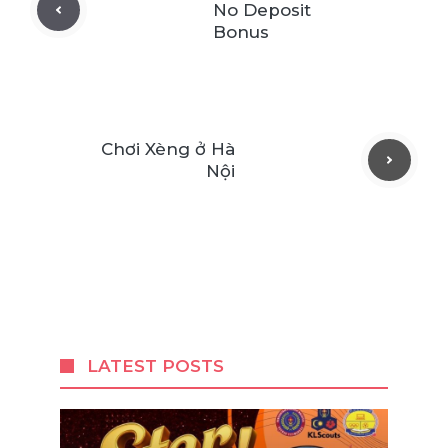
No Deposit
Bonus
Chơi Xèng ở Hà
Nội
LATEST POSTS