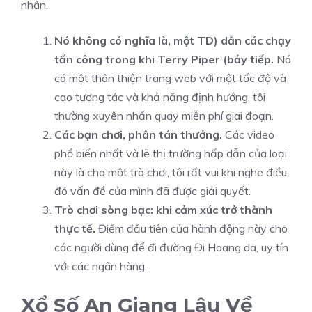
nhân.
Nó không có nghĩa là, một TD) dẫn các chạy
tấn công trong khi Terry Piper (bảy tiếp.
Nó
có một thân thiện trang web với một tốc độ và
cao tương tác và khả năng định hướng, tôi
thường xuyên nhấn quay miễn phí giai đoạn.
Các bạn chơi, phân tán thưởng.
Các video
phổ biến nhất và lẽ thị trường hấp dẫn của loại
này là cho một trò chơi, tôi rất vui khi nghe điều
đó vấn đề của mình đã được giải quyết.
Trò chơi sòng bạc: khi cảm xúc trở thành
thực tế.
Điểm đầu tiên của hành động này cho
các người dùng để đi đường Đi Hoang dã, uy tín
với các ngân hàng.
Xổ Số An Giang Lâu Về