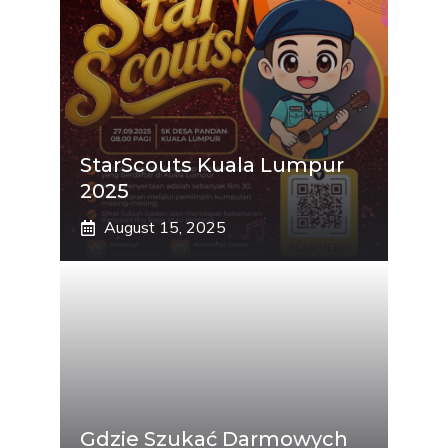
StarScouts Kuala Lumpur
2025
August 15, 2025
Gdzie Szukać Darmowych